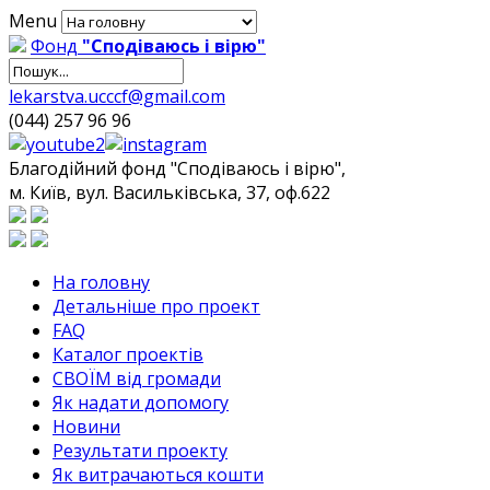
Menu
Фонд
"Сподіваюсь і вірю"
lekarstva.ucccf@gmail.com
(044) 257 96 96
Благодійний фонд "Сподіваюсь і вірю",
м. Київ, вул. Васильківська, 37, оф.622
На головну
Детальніше про проект
FAQ
Каталог проектів
СВОЇМ від громади
Як надати допомогу
Новини
Результати проекту
Як витрачаються кошти