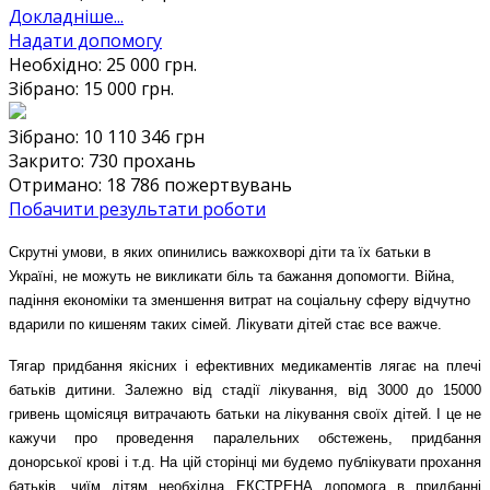
Докладніше...
Надати допомогу
Необхідно:
25 000
грн.
Зібрано:
15 000
грн.
Зібрано:
10 110 346
грн
Закрито:
730
прохань
Отримано:
18 786
пожертвувань
Побачити результати роботи
Скрутні умови, в яких опинились важкохворі діти та їх батьки в
Україні, не можуть не викликати біль та бажання допомогти. Війна,
падіння економіки та зменшення витрат на соціальну сферу відчутно
вдарили по кишеням таких сімей. Лікувати дітей стає все важче.
Тягар придбання якісних і ефективних медикаментів лягає на плечі
батьків дитини. Залежно від стадії лікування, від 3000 до 15000
гривень щомісяця витрачають батьки на лікування своїх дітей. І це не
кажучи про проведення паралельних обстежень, придбання
донорської крові і т.д. На цій сторінці ми будемо публікувати прохання
батьків, чиїм дітям необхідна ЕКСТРЕНА допомога в придбанні