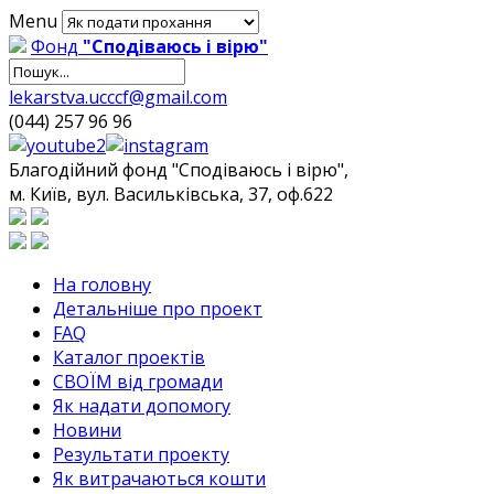
Menu
Фонд
"Сподіваюсь і вірю"
lekarstva.ucccf@gmail.com
(044) 257 96 96
Благодійний фонд "Сподіваюсь і вірю",
м. Київ, вул. Васильківська, 37, оф.622
На головну
Детальніше про проект
FAQ
Каталог проектів
СВОЇМ від громади
Як надати допомогу
Новини
Результати проекту
Як витрачаються кошти