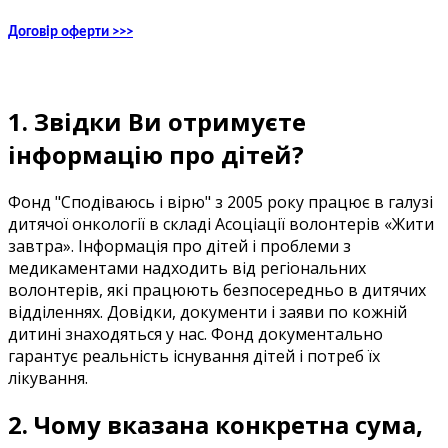
Договір оферти >>>
1.
Звідки
Ви
отримуєте
інформацію
про дітей
?
Фонд
"
Сподіваюсь
і
вірю
"
з 2005 року
працює
в
галузі
дитячої
онкології
в
складі
Асоціації
волонтерів
«
Жити
завтра
»
.
Інформація
про дітей
і
проблеми
з
медикаментами
надходить
від
регіональних
волонтерів
,
які працюють
безпосередньо
в
дитячих
відділеннях
.
Довідки
,
документи
і
заяви
по
кожній
дитині
знаходяться
у
нас
.
Фонд
документально
гарантує
реальність
існування
дітей
і
потреб
їх
лікування
.
2.
Чому
вказана
конкретна
сума
,