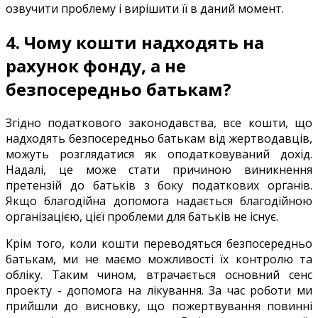
озвучити
проблему
і
вирішити
її
в
даний
момент
.
4.
Чому
кошти
надходять
на
рахунок
фонду
,
а
не
безпосередньо
батькам
?
Згідно
податкового
законодавства
,
все
кошти, що
надходять
безпосередньо
батькам
від
жертводавців
,
можуть
розглядатися
як
оподатковуваний
дохід
.
Надалі
,
це
може
стати
причиною
виникнення
претензій
до батьків
з боку
податкових
органів
.
Якщо
благодійна
допомога надається
благодійною
організацією
,
цієї
проблеми
для
батьків
не існує
.
Крім
того
,
коли
кошти
переводяться
безпосередньо
батькам
,
ми
не маємо
можливості
їх
контролю
та
обліку
.
Таким
чином
,
втрачається
основний
сенс
проекту
-
допомога
на
лікування
.
За
час
роботи
ми
прийшли
до
висновку
,
що
пожертвування
повинні