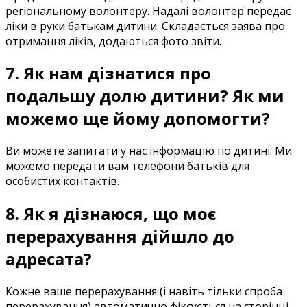
регіональному
волонтеру
.
Надалі
волонтер
передає
ліки
в
руки
батькам
дитини
.
Складається
заява
про
отримання
ліків
,
додаються
фото
звіти
.
7
.
Як
нам
дізнатися
про
подальшу долю
дитини
?
Як
ми
можемо
ще
йому
допомогти
?
Ви
можете
запитати
у
нас
інформацію
по
дитині
.
Ми
можемо
передати
вам
телефони
батьків
для
особистих
контактів
.
8.
Як
я
дізнаюся
,
що
моє
перерахування
дійшло
до
адресата
?
Кожне
ваше
перерахування
(
і
навіть
тільки
спроба
перерахування
)
автоматично
фіксується
на
сторінці