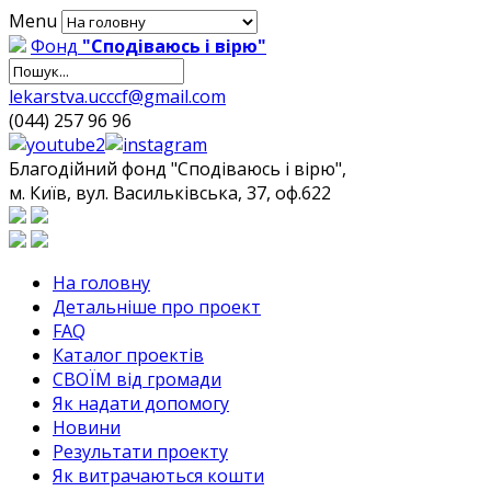
Menu
Фонд
"Сподіваюсь і вірю"
lekarstva.ucccf@gmail.com
(044) 257 96 96
Благодійний фонд "Сподіваюсь і вірю",
м. Київ, вул. Васильківська, 37, оф.622
На головну
Детальніше про проект
FAQ
Каталог проектів
СВОЇМ від громади
Як надати допомогу
Новини
Результати проекту
Як витрачаються кошти