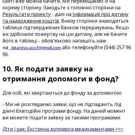
сайті
вже
можна
бачити
.
Ми
переміщаємо
їх
на
окрему
сторінку
.
Заходьте
з
головної сторінки
на
Результати
проекту
-
далі
на
Інформація про дитину
та надходження коштів
.
Внизу
сторінки
знаходиться
таблиця
підтверджених
банком
перерахувань
.
Якщо
ви
здійснили
пожертву
на
цю дитину
,
але
не бачите
його
в
таблиці
-
обов'язково
напишіть
нам
на
або
телефонуйте
(044) 257 96
lekarstva.ucccf@gmail.com
96.
10.
Як
подати
заявку
на
отримання
допомоги
в
фонд
?
Для
осіб
,
які звертаються
до фонду
за
допомогою
:
-
Ми
не розглядаємо
заяви
,
що не підпадають під
діючі
благодійні
програми
фонду
.
На
даний
момент
ви
можете
подати
заявку
за такими програмами
:
Діти
і
рак
.
Екстрена
допомога
медикаментами
>>>