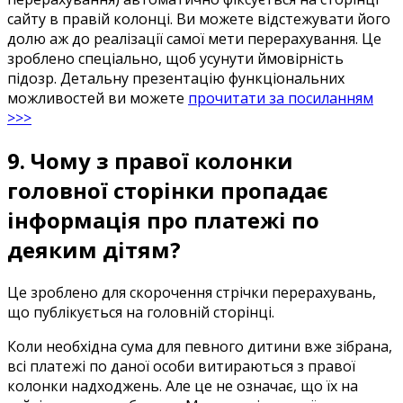
сайту
в
правій колонці
.
Ви
можете
відстежувати
його
долю
аж
до
реалізації
самої
мети
перерахування
.
Це
зроблено
спеціально
,
щоб
усунути
ймовірність
підозр
.
Детальну
презентацію
функціональних
можливостей
ви
можете
прочитати
за посиланням
>>>
9.
Чому
з
правої
колонки
головної сторінки
пропадає
інформація
про платежі
по
деяким дітям
?
Це
зроблено
для
скорочення
стрічки
перерахувань
,
що публікується
на
головній сторінці
.
Коли
необхідна
сума
для
певного
дитини
вже
зібрана
,
всі платежі
по
даної особи
витираються
з
правої
колонки
надходжень
.
Але
це
не означає
,
що
їх
на