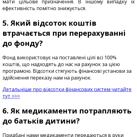
мати
цільове
призначення
.
В
іншому випадку
їх
ефективність
помітно
знижується
.
5.
Який
відсоток
коштів
втрачається
при
перерахуваннi
до фонду
?
Фонд
використовує
на
поставлені цілі
всі 100
%
коштів
,
що надходять
до нас
на
рахунок
за цією
програмою
.
Відсотки
стягують
фінансові
установи
за
здійснення
переказу
нам
на
рахунок
.
Детальніше
про відсотки
фінансових
систем
читайте
тут
>>>
6
.
Як
медикаменти
потрапляють
до батьків
дитини
?
Придбані
нами
медикаменти
передаються
в
руки