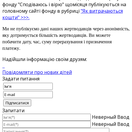
фонду
"
Сподіваюсь
і
вірю
"
щомісяця
публікуються
на
головному
сайті
фонду
в
рубриці
"
Як
витрачаються
кошти
" >>>.
Ми не
публікуємо
дані
наших
жертводавців
через
анонімнiсть
,
яку
дотримується
більшість
жертводавців
.
Ви
можете
побачити
дату
,
час
,
суму
перерахування
і
призначення
платежу
.
Надійшли інформацію своїм друзям:
Повідомляти про нових дітей
Задати питання
Запитати
Неверный Ввод
Неверный Ввод