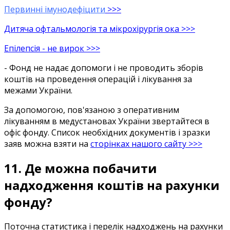
Первинні імунодефіцити
>>>
Дитяча офтальмологія та мікрохірургія ока >>>
Епілепсія - не вирок >>>
-
Фонд не
надає
допомоги
і
не
проводить
зборів
коштів
на
проведення
операцій
і
лікування
за
межами
України
.
За
допомогою
,
пов'язаною
з
оперативним
лікуванням
в
медустановах
України
звертайтеся
в
офіс
фонду
.
Список
необхідних
документів
і
зразки
заяв
можна
взяти
на
сторiнках нашого сайту
>>>
11.
Де
можна
побачити
надходження
коштів
на
рахунки
фонду
?
Поточна статистика
і
перелік
надходжень
на
рахунки