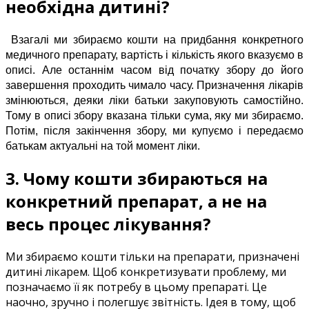
необхідна
дитині
?
Взагалі ми збираємо кошти на придбання конкретного
медичного препарату, вартість і кількість якого вказуємо в
описі. Але останнім часом від початку збору до його
завершення проходить чимало часу. Призначення лікарів
змінюються, деяки ліки батьки закуповують самостійно.
Тому в описі збору вказана тільки сума, яку ми збираємо.
Потім, після закінчення збору, ми купуємо і передаємо
батькам актуальні на той момент ліки.
3.
Чому
кошти
збираються
на
конкретний
препарат
,
а не
на
весь
процес
лікування
?
Ми
збираємо
кошти
тільки
на
препарати
,
призначені
дитині
лікарем
.
Щоб
конкретизувати
проблему
,
ми
позначаємо
її
як
потребу
в
цьому
препараті
.
Це
наочно
,
зручно
і
полегшує
звітність
.
Ідея
в
тому
,
щоб