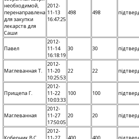
необходимой,
2012-
перенаправлена
11-13
498
498
підтвер
для закупки
16:47:25
лекарств для
Саши
2012-
Павел
11-14
30
30
підтвер
16:18:19
2012-
Маглеванная Т.
11-20
22
22
підтвер
10:25:53
2012-
Прищепа Г.
11-22
100
100
підтвер
10:03:33
2012-
Маглеванная
11-27
20
20
підтвер
17:50:05
2012-
Коберник В.С.
11-27
400
400
підтвер