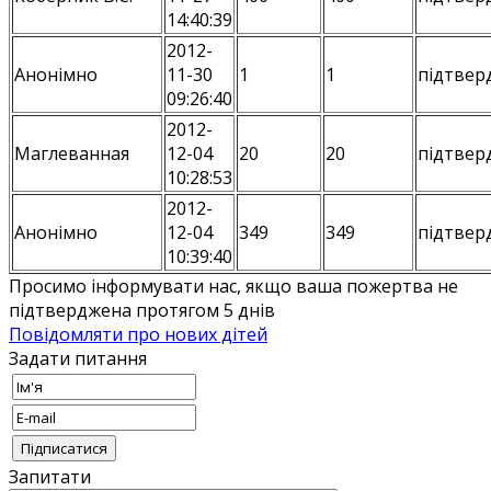
14:40:39
2012-
Анонiмно
11-30
1
1
підтвер
09:26:40
2012-
Маглеванная
12-04
20
20
підтвер
10:28:53
2012-
Анонiмно
12-04
349
349
підтвер
10:39:40
Просимо інформувати нас, якщо ваша пожертва не
підтверджена протягом 5 днів
Повідомляти про нових дітей
Задати питання
Запитати