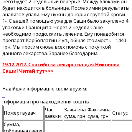
него будет 2 недельный перерыв. Между блоками он
будет находится в больнице. После химии результаты
анализов упали. Ему нужны доноры с группой крови
1-. С вашей помощью уже для Саши было закуплено 4
упаковки Граноцита. Через 2 недели Саше
необходимо продолжить лечение. Ему понадобится
препарат Карбоплатин 2 уп., общая стоимость - 1440
грн. Мы просим снова всех помочь с покупкой
данного лекарства. Заранее благодарим.
19.12.2012. Спасибо за лекарства для Никонова
Саши! Читай тут>>>
Надійшли інформацію своїм друзям:
Інформація про надходження коштів
Час
Заявлена
Фактична
Пожертвувач
Статус
заявки
сума, грн
сума, грн
Сумма,
собранная сверх