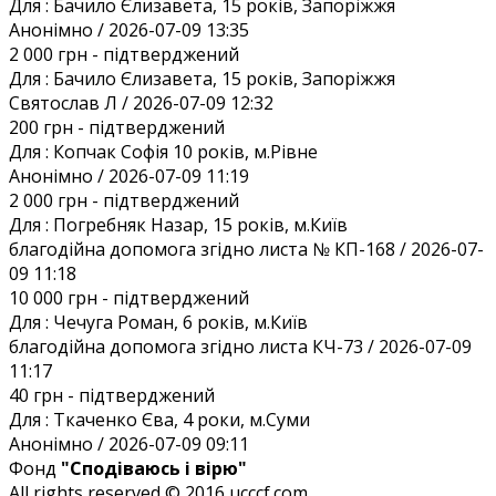
Для :
Бачило Єлизавета, 15 років, Запоріжжя
Анонiмно / 2026-07-09 13:35
2 000 грн
- підтверджений
Для :
Бачило Єлизавета, 15 років, Запоріжжя
Святослав Л / 2026-07-09 12:32
200 грн
- підтверджений
Для :
Копчак Софія 10 років, м.Рівне
Анонiмно / 2026-07-09 11:19
2 000 грн
- підтверджений
Для :
Погребняк Назар, 15 років, м.Київ
благодійна допомога згідно листа № КП-168 / 2026-07-
09 11:18
10 000 грн
- підтверджений
Для :
Чечуга Роман, 6 років, м.Київ
благодійна допомога згідно листа КЧ-73 / 2026-07-09
11:17
40 грн
- підтверджений
Для :
Ткаченко Єва, 4 роки, м.Суми
Анонiмно / 2026-07-09 09:11
Фонд
"Сподіваюсь і вірю"
All rights reserved © 2016 ucccf.com