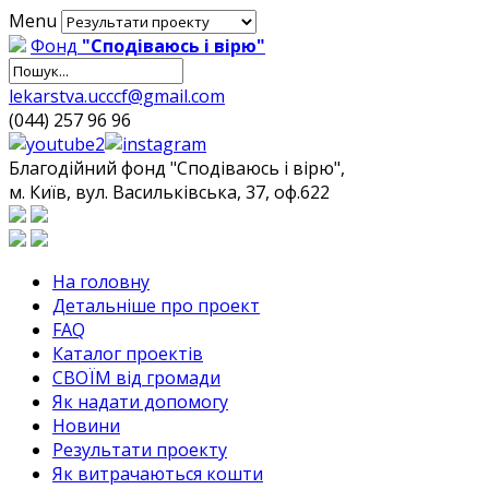
Menu
Фонд
"Сподіваюсь і вірю"
lekarstva.ucccf@gmail.com
(044) 257 96 96
Благодійний фонд "Сподіваюсь і вірю",
м. Київ, вул. Васильківська, 37, оф.622
На головну
Детальніше про проект
FAQ
Каталог проектів
СВОЇМ від громади
Як надати допомогу
Новини
Результати проекту
Як витрачаються кошти