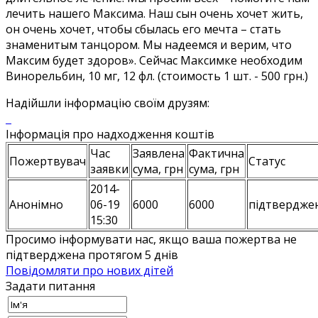
лечить нашего Максима. Наш сын очень хочет жить,
он очень хочет, чтобы сбылась его мечта – стать
знаменитым танцором. Мы надеемся и верим, что
Максим будет здоров». Сейчас Максимке необходим
Винорельбин, 10 мг, 12 фл. (стоимость 1 шт. - 500 грн.)
Надійшли інформацію своїм друзям:
Інформація про надходження коштів
Час
Заявлена
Фактична
Пожертвувач
Статус
заявки
сума, грн
сума, грн
2014-
Анонiмно
06-19
6000
6000
підтвердже
15:30
Просимо інформувати нас, якщо ваша пожертва не
підтверджена протягом 5 днів
Повідомляти про нових дітей
Задати питання