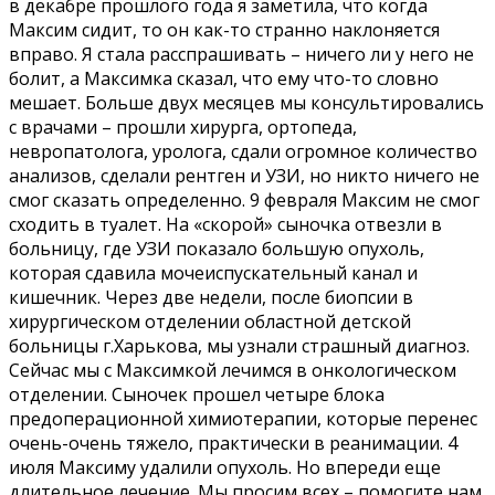
в декабре прошлого года я заметила, что когда
Максим сидит, то он как-то странно наклоняется
вправо. Я стала расспрашивать – ничего ли у него не
болит, а Максимка сказал, что ему что-то словно
мешает. Больше двух месяцев мы консультировались
с врачами – прошли хирурга, ортопеда,
невропатолога, уролога, сдали огромное количество
анализов, сделали рентген и УЗИ, но никто ничего не
смог сказать определенно. 9 февраля Максим не смог
сходить в туалет. На «скорой» сыночка отвезли в
больницу, где УЗИ показало большую опухоль,
которая сдавила мочеиспускательный канал и
кишечник. Через две недели, после биопсии в
хирургическом отделении областной детской
больницы г.Харькова, мы узнали страшный диагноз.
Сейчас мы с Максимкой лечимся в онкологическом
отделении. Сыночек прошел четыре блока
предоперационной химиотерапии, которые перенес
очень-очень тяжело, практически в реанимации. 4
июля Максиму удалили опухоль. Но впереди еще
длительное лечение. Мы просим всех – помогите нам