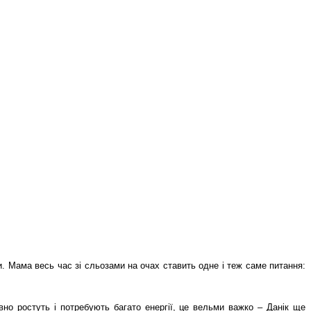
и. Мама весь час зі сльозами на очах ставить одне і теж саме питання:
вно ростуть і потребують багато енергії, це вельми важко – Данік ще