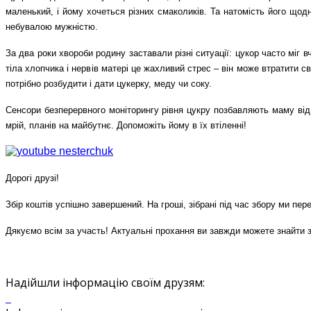
маленький, і йому хочеться різних смаколиків. Та натомість його щодн
небувалою мужністю.
За два роки хвороби родину заставали різні ситуації: цукор часто міг
тіла хлопчика і нервів матері це жахливий стрес – він може втратити св
потрібно розбудити і дати цукерку, меду чи соку.
Сенсори безперервного моніторингу рівня цукру позбавляють маму від п
мрій, планів на майбутнє. Допоможіть йому в їх втіленні!
Дорогі друзі!
Збір коштів успішно завершений. На гроші, зібрані під час збору ми п
Дякуємо всім за участь! Актуальні прохання ви завжди можете знайти 
Надійшли інформацію своїм друзям: