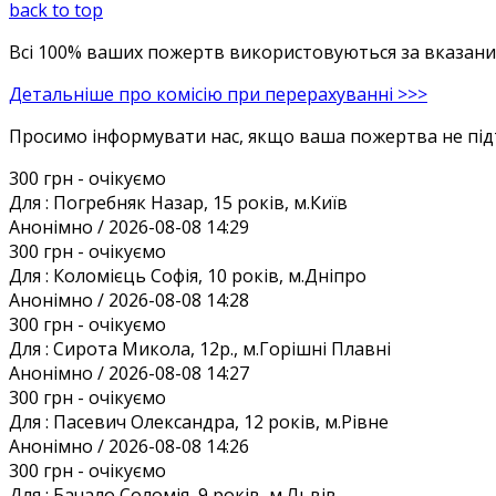
back to top
Всі 100% ваших пожертв використовуються за вказаним
Детальніше про комісію при перерахуванні >>>
Просимо інформувати нас, якщо ваша пожертва не під
300 грн
- очікуємо
Для :
Погребняк Назар, 15 років, м.Київ
Анонiмно / 2026-08-08 14:29
300 грн
- очікуємо
Для :
Коломієць Софія, 10 років, м.Дніпро
Анонiмно / 2026-08-08 14:28
300 грн
- очікуємо
Для :
Сирота Микола, 12р., м.Горішні Плавні
Анонiмно / 2026-08-08 14:27
300 грн
- очікуємо
Для :
Пасевич Олександра, 12 років, м.Рівне
Анонiмно / 2026-08-08 14:26
300 грн
- очікуємо
Для :
Бачало Соломія, 9 років, м.Львів