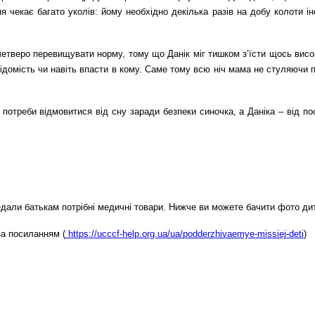
я чекає багато уколів: йому необхідно декілька разів на добу колоти і
 вчетверо перевищувати норму, тому що Данік міг тишком зʼїсти щось висо
ідомість чи навіть впасти в кому. Саме тому всю ніч мама не стуляючи по
отреби відмовитися від сну заради безпеки синочка, а Даніка – від пості
ередали батькам потрібні медичні товари. Нижче ви можете бачити фото д
за посиланням (
https://ucccf-help.org.ua/ua/podderzhivaemye-missiej-deti
)