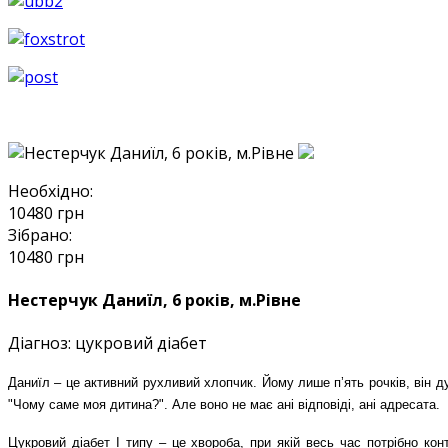
Необхідно:
10480
грн
Зібрано:
10480
грн
Нестерчук Даниїл, 6 років, м.Рівне
Діагноз:
цукровий діабет
Даниїл – це активний рухливий хлопчик. Йому лише пʼять рочків, він д
"Чому саме моя дитина?". Але воно не має ані відповіді, ані адресата.
Цукровий діабет І типу – це хвороба, при якій весь час потрібно ко