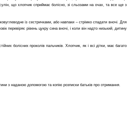
нсулін, що хлопчик сприймає болісно, зі сльозами на очах, та все ще з
ковуглеводне із сестричками, або навпаки – стрімко спадати вночі. Для
вік перевіряє рівень цукру сина вночі, і коли він надто низький, дитину
йних болісних проколів пальчиків. Хлопчик, як і всі дітки, має багато
итини з наданою допомогою та копію розписки батьків про отримання.