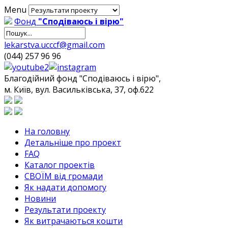
Menu
Фонд
"Сподіваюсь і вірю"
lekarstva.ucccf@gmail.com
(044) 257 96 96
Благодійний фонд "Сподіваюсь і вірю",
м. Київ, вул. Васильківська, 37, оф.622
На головну
Детальніше про проект
FAQ
Каталог проектів
СВОЇМ від громади
Як надати допомогу
Новини
Результати проекту
Як витрачаються кошти