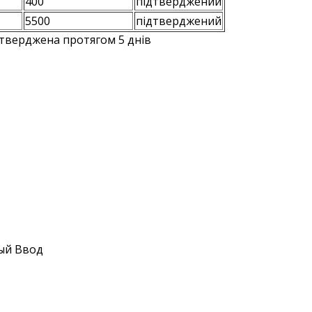
400
підтверджений
5500
підтверджений
тверджена протягом 5 днів
ый Ввод