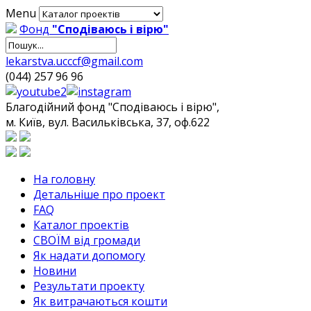
Menu
Фонд
"Сподіваюсь і вірю"
lekarstva.ucccf@gmail.com
(044) 257 96 96
Благодійний фонд "Сподіваюсь і вірю",
м. Київ, вул. Васильківська, 37, оф.622
На головну
Детальніше про проект
FAQ
Каталог проектів
СВОЇМ від громади
Як надати допомогу
Новини
Результати проекту
Як витрачаються кошти