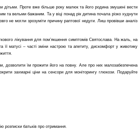
ми дітьми. Проте вже більше року малюк та його родина змушені вести
м та вельми бажаним. Та у віці понад рік дитина почала різко худнути
овго не могли зрозуміти причину раптової недуги. Лиш провівши аналіз
аткового лікування для помʼякшення симптомів Святослава. На жаль, на
а її матусі – часті зміни настрою та апетиту, дискомфорт у животику
 життя.
ини, дозволити їм прожити його на повну. Але про них малозабезпечена
окрити захмарні ціни на сенсори для моніторингу глюкози. Подаруйте
ію розписки батьків про отримання.