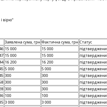
і вірю"
Заявлена сума, грн
Фактична сума, грн
Статус
46
15 000
15 000
підтверджени
47
15 000
15 000
підтверджени
44
16 200
16 200
підтверджени
45
5 000
5 000
підтверджени
45
300
300
підтверджени
58
300
300
підтверджени
28
300
300
підтверджени
36
100
100
підтверджени
35
3 000
3 000
підтверджени