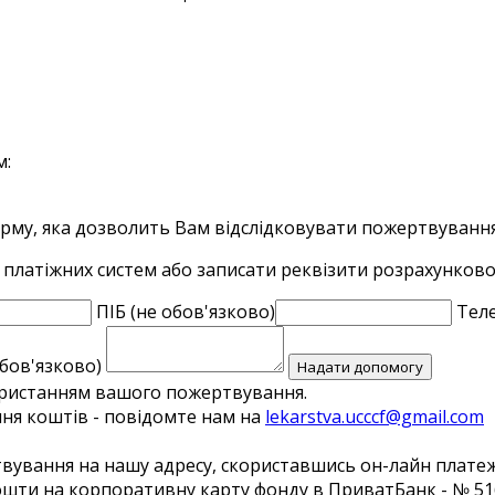
м:
орму,
яка дозволить Вам відслідковувати пожертвування
 платіжних систем або записати реквізити розрахунково
ПІБ (не обов'язково)
Теле
бов'язково)
Надати допомогу
ристанням вашого пожертвування.
ня коштів - повідомте нам на
lekarstva.ucccf@gmail.com
твування на нашу адресу, скориставшись он-лайн плате
ти на корпоративну карту фонду в ПриватБанк - № 516