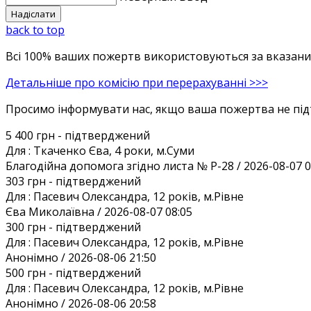
back to top
Всі 100% ваших пожертв використовуються за вказаним
Детальніше про комісію при перерахуванні >>>
Просимо інформувати нас, якщо ваша пожертва не під
5 400 грн
- підтверджений
Для :
Ткаченко Єва, 4 роки, м.Суми
Благодiйна допомога згiдно листа № Р-28 / 2026-08-07 0
303 грн
- підтверджений
Для :
Пасевич Олександра, 12 років, м.Рівне
Єва Миколаївна / 2026-08-07 08:05
300 грн
- підтверджений
Для :
Пасевич Олександра, 12 років, м.Рівне
Анонiмно / 2026-08-06 21:50
500 грн
- підтверджений
Для :
Пасевич Олександра, 12 років, м.Рівне
Анонiмно / 2026-08-06 20:58