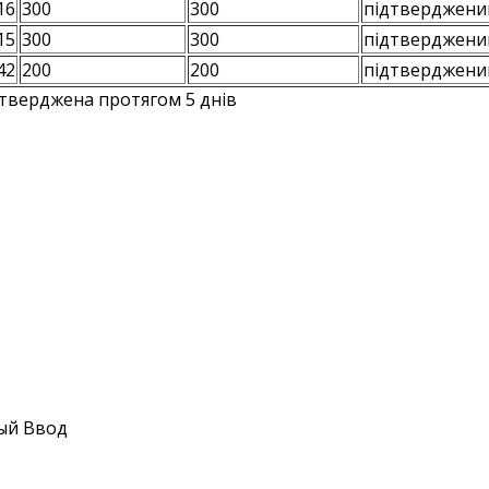
16
300
300
підтверджени
15
300
300
підтверджени
42
200
200
підтверджени
тверджена протягом 5 днів
ый Ввод