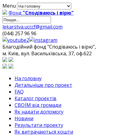
Menu
Фонд
"Сподіваюсь і вірю"
lekarstva.ucccf@gmail.com
(044) 257 96 96
Благодійний фонд "Сподіваюсь і вірю",
м. Київ, вул. Васильківська, 37, оф.622
На головну
Детальніше про проект
FAQ
Каталог проектів
СВОЇМ від громади
Як надати допомогу
Новини
Результати проекту
Як витрачаються кошти