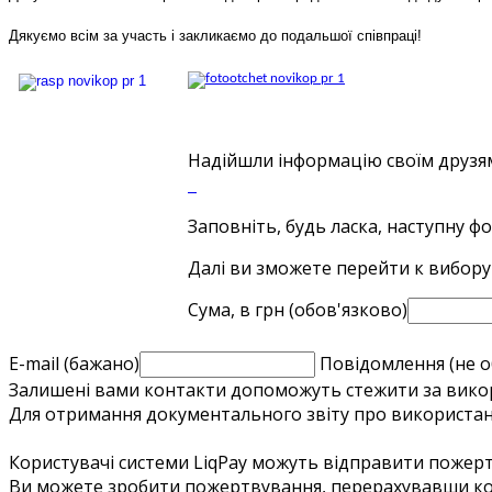
Дякуємо всім за участь і закликаємо до подальшої співпраці!
Надійшли інформацію своїм друзя
Заповніть, будь ласка, наступну ф
Далі ви зможете перейти к вибору
Сума, в грн (обов'язково)
Е-mail (бажано)
Повідомлення (не о
Залишені вами контакти допоможуть стежити за вико
Для отримання документального звіту про використан
Користувачі системи LiqPay можуть відправити пожер
Ви можете зробити пожертвування, перерахувавши кош