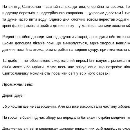
На вигляд Святослав – звичайнісінька дитина, енергійна та весела. 
щоденну боротьбу з надсерйозною хворобою – цукровим діабетом І типу
та дуже часто пити воду. Одного дня хлопчик зовсім перестав ходити 
крові фахівці змогли прийти до висновку – у малюка виявили захмарний
Родині постійно доводиться відвідувати лікарні, проходити обстеженн
цьому допомога лікарів поки що вичерпується, адже хвороба невиліко
дитини, постійна втома, різкі стрибки та падіння цукру, при яких кожн
Та діабет – не обов’язково смертельний вирок.Нині існують різномані
сімʼя може хіба мріяти. Мама весь час опікує сина, що потребує ці
Святославчику можливість побачити світ у всіх його барвах!
Проміжний звіт
Дорогі друзі!
Збір коштів ще не завершений. Але ми вже використали частину зібрано
На гроші, зібрані під час збору ми передали батькам потрібні медичні
Документальні звіти керівникам донорів- юридичних осіб надійдуть ок