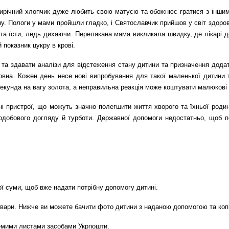
Трирічний хлопчик дуже любить свою матусю та обожнює гратися з інши
. Пологи у мами пройшли гладко, і Святославчик прийшов у світ здорови
та їсти, ледь дихаючи. Перелякана мама викликала швидку, де лікарі д
 показник цукру в крові.
я та здавати аналізи для відстеження стану дитини та призначення дод
вна. Кожен день несе нові випробування для такої маленької дитини т
а секунда на вагу золота, а неправильна реакція може коштувати малюкові
тні пристрої, що можуть значно полегшити життя хворого та їхньої род
лодобового догляду й турботи. Державної допомоги недостатньо, щоб п
ї суми, щоб вже надати потрібну допомогу дитині.
 товари. Нижче ви можете бачити фото дитини з наданою допомогою та коп
ремими листами засобами Укрпошти.