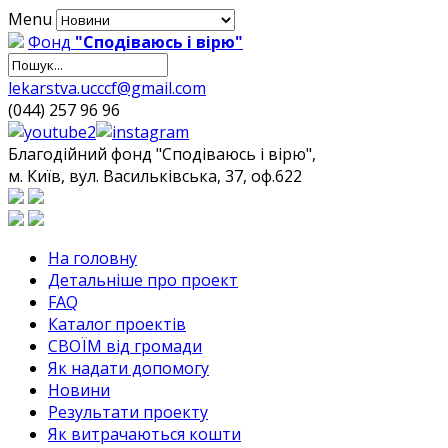
Menu
Фонд
"Сподіваюсь і вірю"
lekarstva.ucccf@gmail.com
(044) 257 96 96
Благодійний фонд "Сподіваюсь і вірю",
м. Київ, вул. Васильківська, 37, оф.622
На головну
Детальніше про проект
FAQ
Каталог проектів
СВОЇМ від громади
Як надати допомогу
Новини
Результати проекту
Як витрачаються кошти