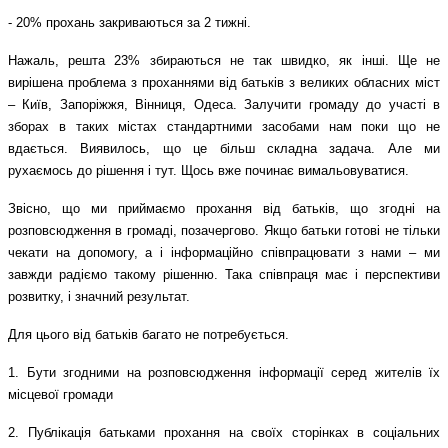
- 20% прохань закриваються за 2 тижні.
Нажаль, решта 23% збираються не так швидко, як інші. Ще не
вирішена проблема з проханнями від батьків з великих обласних міст
– Київ, Запоріжжя, Вінниця, Одеса. Залучити громаду до участі в
зборах в таких містах стандартними засобами нам поки що не
вдається. Виявилось, що це більш складна задача. Але ми
рухаємось до рішення і тут. Щось вже починає вимальовуватися.
Звісно, що ми приймаємо прохання від батьків, що згодні на
розповсюдження в громаді, позачергово. Якщо батьки готові не тільки
чекати на допомогу, а і інформаційно співпрацювати з нами – ми
завжди радіємо такому рішенню. Така співпраця має і перспективи
розвитку, і значний результат.
Для цього від батьків багато не потребується.
1. Бути згодними на розповсюдження інформації серед жителів їх
місцевої громади
2. Публікація батьками прохання на своїх сторінках в соціальних