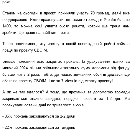
роки.
Станом на сьогодні в проєкті прийняли участь 70 громад, деякі вже
неодноразово. Якщо враховувати, що всього громад в Україні більше
1400, то можна собі уявити обсяг роботи, котрий ще треба нам
зробити. Це праця на найближчі роки.
Тепер подивимось, яку частку в нашій повсякденній роботі займає
праця по проєкту СВОЇМ.
Більше половини всіх закритих прохань. Із урахуванням даних за
минулий 2024 рік ми збільшили загальну суму допомоги від фонду
більше ніж в 2 рази. Тобто, до наших звичайних обсягів додався ще
обсяг по проєкту СВОЇМ. І це за 7 місяців від старту проєкту!
А як же так вдалося? А тому, що прохання за допомогою громади
закриваються значно швидше, нерідко і зовсім за 1-2 дні. Ми
порахували останні дані по тривалості зборів.
- 35% прохань закриваються за 1-2 доби
- 22% прохань закриваються за тиждень