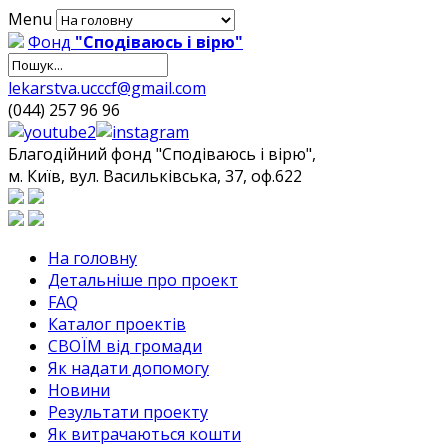
Menu
Фонд
"Сподіваюсь і вірю"
lekarstva.ucccf@gmail.com
(044) 257 96 96
Благодійний фонд "Сподіваюсь і вірю",
м. Київ, вул. Васильківська, 37, оф.622
На головну
Детальніше про проект
FAQ
Каталог проектів
СВОЇМ від громади
Як надати допомогу
Новини
Результати проекту
Як витрачаються кошти