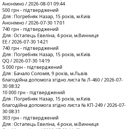
Анонiмно / 2026-08-01 09:44
500 грн
- підтверджений
Для :
Погребняк Назар, 15 років, м.Київ
Анонiмно / 2026-07-30 17:01
740 грн
- підтверджений
Для :
Остапець Евеліна, 4 роки, м.Винниця
EE / 2026-07-30 14:21
740 грн
- підтверджений
Для :
Погребняк Назар, 15 років, м.Київ
QQ / 2026-07-30 14:19
5 000 грн
- підтверджений
Для :
Бачало Соломія, 9 років, м.Львів
благодійна допомога згідно листа № Л-460 / 2026-07-
30 08:32
10 000 грн
- підтверджений
Для :
Погребняк Назар, 15 років, м.Київ
благодійна допомога згідно листа № КП-249 / 2026-07-
30 08:31
303 грн
- підтверджений
Для :
Остапець Евеліна, 4 роки, м.Винниця