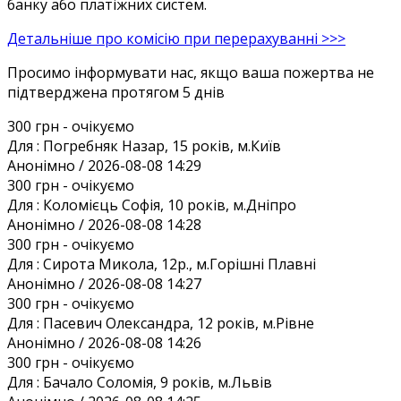
банку або платіжних систем.
Детальніше про комісію при перерахуванні >>>
Просимо інформувати нас, якщо ваша пожертва не
підтверджена протягом 5 днів
300 грн
- очікуємо
Для :
Погребняк Назар, 15 років, м.Київ
Анонiмно / 2026-08-08 14:29
300 грн
- очікуємо
Для :
Коломієць Софія, 10 років, м.Дніпро
Анонiмно / 2026-08-08 14:28
300 грн
- очікуємо
Для :
Сирота Микола, 12р., м.Горішні Плавні
Анонiмно / 2026-08-08 14:27
300 грн
- очікуємо
Для :
Пасевич Олександра, 12 років, м.Рівне
Анонiмно / 2026-08-08 14:26
300 грн
- очікуємо
Для :
Бачало Соломія, 9 років, м.Львів