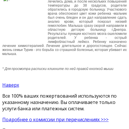
лечились дома, и после нескольких повышений
температуры до 38 градусов, родители
обратились в городскую больницу. Участкового
врача обеспокоил цвет кожи ребенка -мальчик
был очень бледен и он дал направление сдать
анализ крови, который показал низкий
гемоглобин. Малыша сразу скорой направили в
областную детскую больницу г.Днепра.
Результаты пункции костного мозга ошеломили
родителей. У ребенка - острый
лимфобластный лейкоз. Ребенку назначено
лечение химиотерапией. Лечение длительное и дорогостоящее. Сейчас
жизнь семьи Турив - это борьба со страшной болезнью, которая убивает их
малыша.
* Для просмотра расписки кликните по ней правой кнопкой мыши
Наверх
Все 100% ваших пожертвований используются по
указанному назначению. Вы оплачиваете только
услуги банка или платежных систем.
Подробнее о комиссии при перечислениях >>>