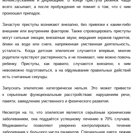
мочеиспусканием и дефекацией. В конце приступа ребенок чаще
всего засыпает, а после пробуждения не помнит о том, что с ним
произошел припадок.
Зачастую приступы возникают внезапно, без привязки к каким-либо
внешним или внутренним фактором. Также спровоцировать приступы
могут сильные эмоции, внезапные звуки, мерцания экранов гаджетов,
блики на воде или снеге, напряженная умственная деятельность,
усталость. Когда детская эпилепсия случается впервые, многие
родители чувствуют растерянность и не понимают, чем можно помочь
ребенку. Приступы, как правило, случаются внезапно, к ним
невозможно подготовиться, а на обдумывание правильных действий
есть считанные секунды.
Запускать эпилепсию категорически нельзя. Это может привести
к серьезным функциональным расстройствам: нарушениям речи,
памяти, замедлению умственного и физического развития.
Несмотря на то, что эпилепсия является серьёзным хроническим
заболеванием, она поддаётся успешному лечению в 70% случаев.
Медикаменты позволяют уверенно контролировать течение
заболевания у большого числа пациентов. Специальная диета, режим